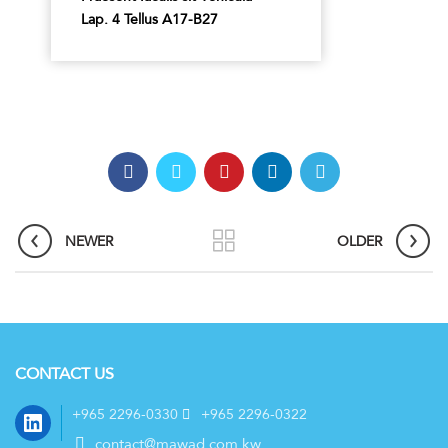
Lap. 4 Tellus A17-B27
NEWER
OLDER
CONTACT US
LinkedIn
+965 2296-0330
+965 2296-0322
contact@mawad.com.kw